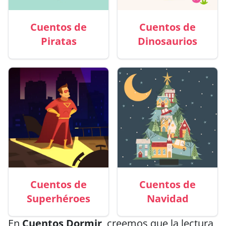
Cuentos de
Cuentos de
Piratas
Dinosaurios
Cuentos de
Cuentos de
Superhéroes
Navidad
En
Cuentos Dormir
, creemos que la lectura