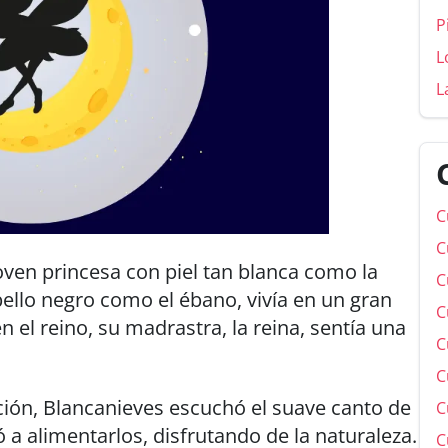
P
L
L
C
C
oven princesa con piel tan blanca como la
C
bello negro como el ébano, vivía en un gran
C
 el reino, su madrastra, la reina, sentía una
C
C
ción, Blancanieves escuchó el suave canto de
C
 a alimentarlos, disfrutando de la naturaleza.
C