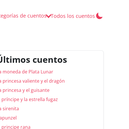
tegorías de cuentos
Todos los cuentos
Últimos cuentos
a moneda de Plata Lunar
a princesa valiente y el dragón
a princesa y el guisante
l príncipe y la estrella fugaz
a sirenita
apunzel
l principe rana