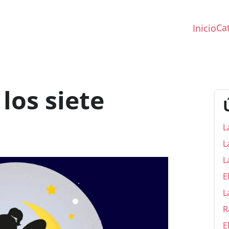
Ca
Inicio
los siete
L
L
L
E
L
R
E