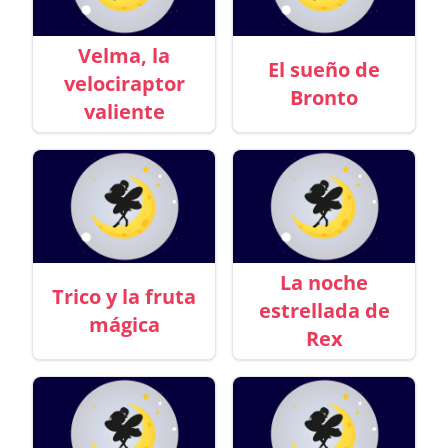
Velma, la
El sueño de
velociraptor
Bronto
valiente
La noche
Trico y la fruta
estrellada de
mágica
Rex