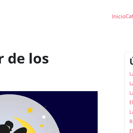
Ca
Inicio
r de los
L
L
L
E
L
R
E