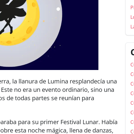
P
L
L
C
C
terra, la llanura de Lumina resplandecía una
C
r. Este no era un evento ordinario, sino una
C
os de todas partes se reunían para
C
C
araba para su primer Festival Lunar. Había
C
sobre esta noche mágica, llena de danzas,
C