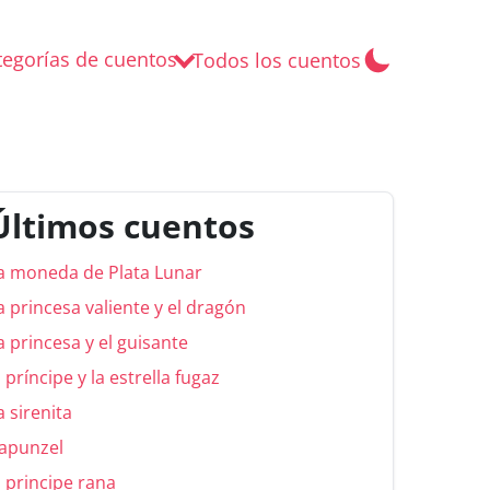
tegorías de cuentos
Todos los cuentos
Últimos cuentos
a moneda de Plata Lunar
a princesa valiente y el dragón
a princesa y el guisante
l príncipe y la estrella fugaz
a sirenita
apunzel
l principe rana