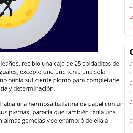
P
L
L
eaños, recibió una caja de 25 soldaditos de
C
guales, excepto uno que tenía una sola
C
y no había suficiente plomo para completarle
C
ntía y determinación.
C
C
 había una hermosa bailarina de papel con un
e sus piernas, parecía que también tenía una
C
an almas gemelas y se enamoró de ella a
C
C