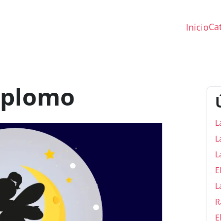
Ca
Inicio
e plomo
L
L
L
E
L
R
E