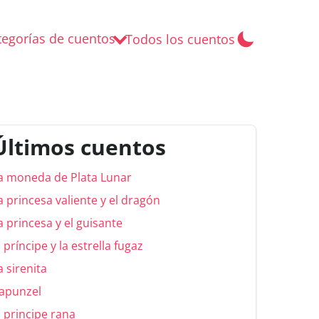
tegorías de cuentos
Todos los cuentos
Últimos cuentos
a moneda de Plata Lunar
a princesa valiente y el dragón
a princesa y el guisante
l príncipe y la estrella fugaz
a sirenita
apunzel
l principe rana