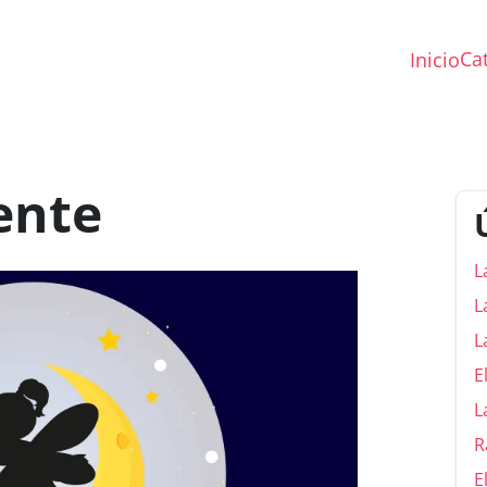
Ca
Inicio
ente
L
L
L
E
L
R
E