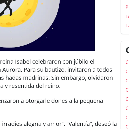
P
L
L
 reina Isabel celebraron con júbilo el
C
 Aurora. Para su bautizo, invitaron a todos
C
 las hadas madrinas. Sin embargo, olvidaron
C
a y resentida del reino.
C
C
enzaron a otorgarle dones a la pequeña
C
C
 irradies alegría y amor”. “Valentía”, deseó la
C