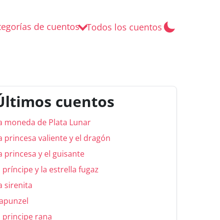
tegorías de cuentos
Todos los cuentos
Últimos cuentos
a moneda de Plata Lunar
a princesa valiente y el dragón
a princesa y el guisante
l príncipe y la estrella fugaz
a sirenita
apunzel
l principe rana