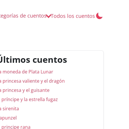
tegorías de cuentos
Todos los cuentos
Últimos cuentos
a moneda de Plata Lunar
a princesa valiente y el dragón
a princesa y el guisante
l príncipe y la estrella fugaz
a sirenita
apunzel
l principe rana