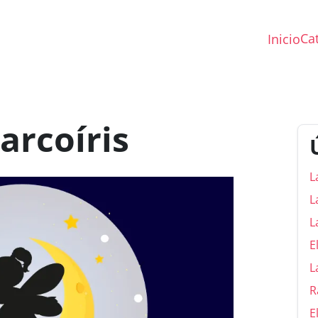
Ca
Inicio
 arcoíris
L
L
L
E
L
R
E