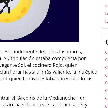
P
L
L
s resplandeciente de todos los mares,
C
a. Su tripulación estaba compuesta por
C
vegante Sol, el cocinero Rojo, quien
C
ían llorar hasta al más valiente, la intrépida
C
Azul, quien todavía estaba aprendiendo las
C
C
ntrar el “Arcoíris de la Medianoche”, un
C
 aparecía solo una vez cada cien años y
C